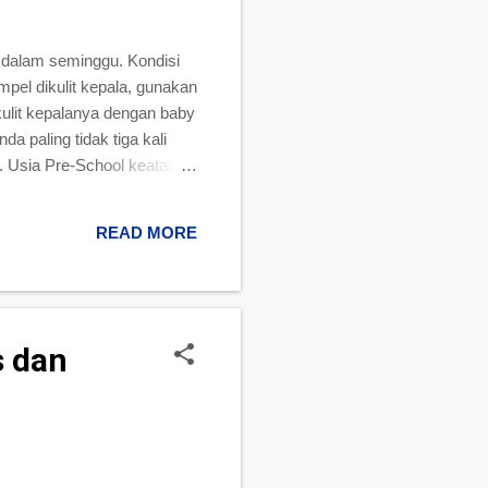
 dalam seminggu. Kondisi
pel dikulit kepala, gunakan
kulit kepalanya dengan baby
a paling tidak tiga kali
. Usia Pre-School keatas:
pir setiap hari, apalagi
sa menggunakan kondisioner
READ MORE
s dan