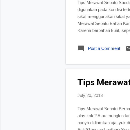
Tips Merawat Sepatu Suede 
digunakan pada kondisi ter
sikat menggunakan sikat y
Merawat Sepatu Bahan Kanv
Karena berbahan kuat, sepat
membersihkannya cukup den
ini cukup simpel dalam mer
Post a Comment
Penyimpanan Sepatu Dan ja
dimasukkan kardus, bungkus
Tips Merawat 
July 20, 2013
Tips Merawat Sepatu Berbah
alas kaki? Atau mungkin ta
hanya didiamkan aja, yuk di
Asli (Genuine Leather) Sep