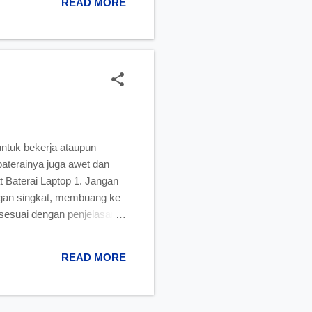
READ MORE
dari kerutan yang terjadi di
untuk bekerja ataupun
baterainya juga awet dan
t Baterai Laptop 1. Jangan
an singkat, membuang ke
i sesuai dengan penjelasan
aptor lain dari Adaptor
ari satu atau dua hari. 5.
READ MORE
tor AC. 6. Jangan