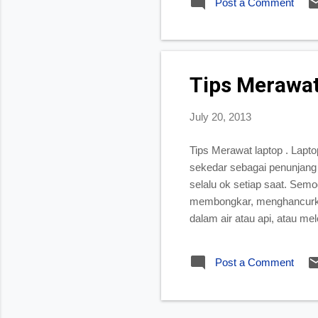
Post a Comment
Hydro Teknik cara memijat h
area payudara. Pijat hydro i
Tips Merawat
July 20, 2013
Tips Merawat laptop . Lapt
sekedar sebagai penunjang p
selalu ok setiap saat. Semo
membongkar, menghancurk
dalam air atau api, atau me
yang ada di buku panduan d
yang telah disediakan di la
Post a Comment
Jangan membiarkan baterai 
membiarkan baterai di dalam