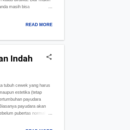
 anda masih bisa
edia di pasaran. Namun
setengah basah/ lembab
READ MORE
t Sepatu dengan Bahan Kulit
an Indah
ta tubuh cewek yang harus
maupun estetika (tetap
 Pertumbuhan payudara
k. Biasanya payudara akan
ebelum pubertas normal
 ukuran serta
kukan. 1. Lakukan Pijatan