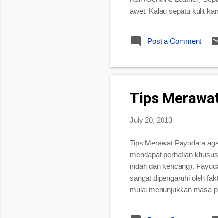
awet. Kalau sepatu kulit ka
merawatnya dengan cara me
bagaimana dengan warna la
Post a Comment
yang didahului lap kering 
Imitasi/Tiruan (Faux Leather)
Tips Merawat
July 20, 2013
Tips Merawat Payudara aga
mendapat perhatian khusus 
indah dan kencang). Payuda
sangat dipengaruhi oleh fakt
mulai menunjukkan masa p
jika sudah ditemukan pert
kekencangannya. Saat awal 