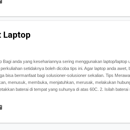
ydro adalah salah satu cara yang sangat efektif sekali untuk menghin
ni bisa kamu lakukan sendiri. Ca...
 Laptop
op Bagi anda yang kesehariannya sering menggunakan laptop/laptop 
erkuliahan setidaknya boleh dicoba tips ini. Agar laptop anda awet, 
ga bisa bermanfaat bagi solusioner-solusioner sekalian. Tips Merawa
an, menusuk, membuka, menjatuhkan, merusak, melakukan hubung
letakkan baterai di tempat yang suhunya di atas 60C. 2. Isilah batera
an hanya di area yang berventilasi. 3. Jangan pernah menggunakan ad
ptop Anda. 4. Jangan meninggalkan baterai di tempat yang panas lebih d
di laptop Anda lebih dari 1 bulan tanpa menghubungkan dengan adap
 penyimpanan lebih dari 2 bulan tan...