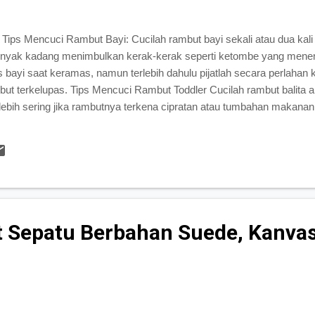
ips Mencuci Rambut Bayi: Cucilah rambut bayi sekali atau dua kali
minyak kadang menimbulkan kerak-kerak seperti ketombe yang menem
bayi saat keramas, namun terlebih dahulu pijatlah secara perlahan 
but terkelupas. Tips Mencuci Rambut Toddler Cucilah rambut balita and
lebih sering jika rambutnya terkena cipratan atau tumbahan makanan
njangnya pertumbuhan rambut anda, maka anda perlu mencucinya ham
t keriting dan kering, pada kondisi rambut seperti ini anda juga bi
.
 Sepatu Berbahan Suede, Kanva