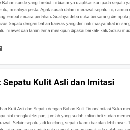
Bahan suede yang lmebut ini biasanya diaplikasikan pada sepatu ya
tentu, misalnya pesta. Agak susah dalam merawat sepatu ini, namun 
ang lembut secara perlahan. Soalnya debu suka bersarang diempuk
as Sepatu dengan bahan kanvas yang diminati masyarakat ini sa
u ini awet dan tahan lama meskipun dipakai berkali- kali. Solusi m
gan dicuci! Tips Merawat Sepatu Bahan Plastik Sepatu yang nyama
awatnya. Lap bersih dengan kain setengah basah. Dijamin debu dan 
ngan lupa dalam menyimpannya, usahakan didalam kardus yang dise
 dulu dengan kertas yang biasanya ada dalam paket pembelian. Fun
Sepatu Kulit Asli dan Imitasi
an Kulit Asli dan Sepatu dengan Bahan Kulit Tiruan/Imitasi Suka men
npa niat mengkoleksipun, jumlah yang sudah kalian beli sudah meme
rawat! Selain sepatu jadi kinclong, sepatu kamu bakalan lebih awet. 
atu ini sebenarnya sudah cukup awet, namun nggak ada salahnya kan