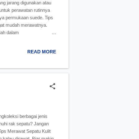
ng jarang digunakan atau
untuk perawatan rutinnya
nya permukaan suede. Tips
ngat mudah merawatnya.
udah dalam
n digunakan ketika hujan
kotoran akan terhapus.
READ MORE
rtai Silica Gel. Sebelum
gsi...
gkoleksi berbagai jenis
nuhi rak sepatu? Jangan
Tips Merawat Sepatu Kulit
 kalau dirawat. Biar makin