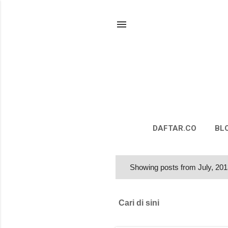
DAFTAR.CO
BL
Showing posts from July, 20
P
o
s
Cari di sini
t
s