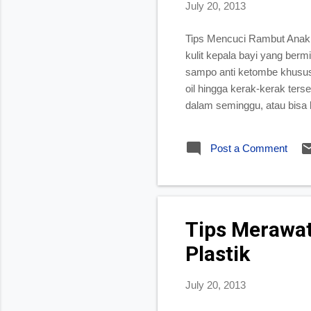
July 20, 2013
Tips Mencuci Rambut Anak T
kulit kepala bayi yang ber
sampo anti ketombe khusus 
oil hingga kerak-kerak terse
dalam seminggu, atau bisa 
Sejalan dengan semakin pa
jika rambut anak anda sanga
Post a Comment
paling tidak seminggu sekali
Tips Merawat
Plastik
July 20, 2013